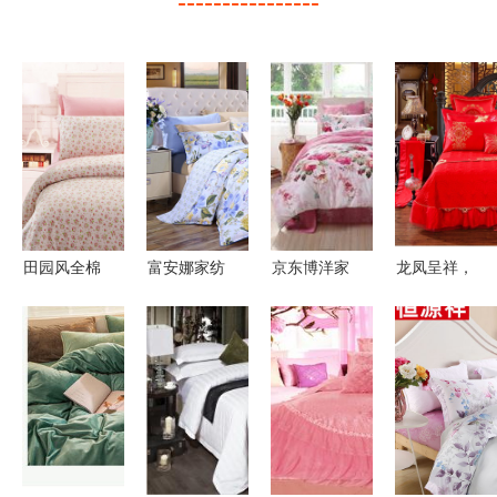
----------------
田园风全棉
富安娜家纺
京东博洋家
龙凤呈祥，
四件套 打
纯棉四件
纺品牌秒杀
佳偶天成
造舒适温馨
套，打造夏
盛典 品质
——品鉴棒
的居家睡眠
日田园舒睡
家居，限时
佳家纺婚庆
体验
体验
钜惠
十件套