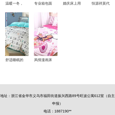
温暖一冬，
专业箱包面
婚庆床上用
恒源祥莫代
柔绒相伴
料供应专家
品选购指南
尔四件套
——解读冬
——广州市
热门品牌解
打造田园清
季保暖床品
白云区江高
析与最新价
香梦乡的床
的“绒”世界
强盛棉业加
格趋势
品之选
工厂
舒适睡眠的
风情漫画床
守护者 全
上用品 艺
面了解床上
术与舒适的
用品四件套
完美融合
之棉质篇
地址：浙江省金华市义乌市福田街道振兴西路89号旺波公寓612室（自主
申报）
电话：1887190**