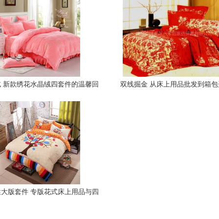
 新款绣花水晶绒四套件的温馨回
双线掘金 从床上用品批发到箱
忆
营策略
大版套件 专版花式床上用品与四
个把套的厂价优势