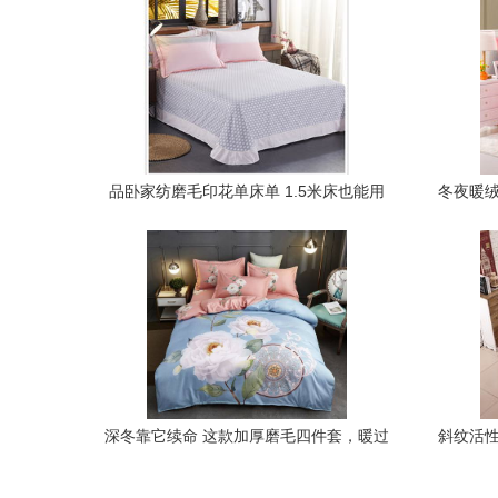
品卧家纺磨毛印花单床单 1.5米床也能用
冬夜暖绒
的宽松舒适体验
深冬靠它续命 这款加厚磨毛四件套，暖过
斜纹活性
老棉袄，软得像云朵