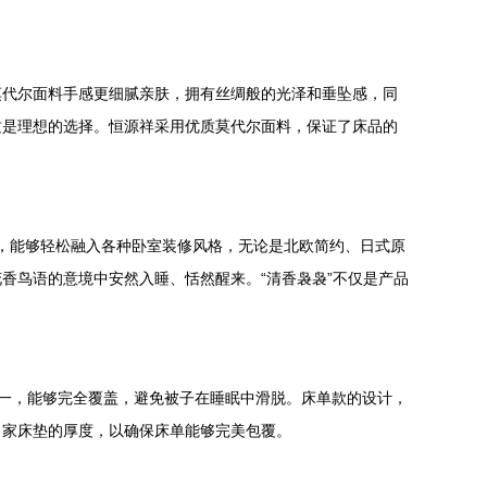
莫代尔面料手感更细腻亲肤，拥有丝绸般的光泽和垂坠感，同
质是理想的选择。恒源祥采用优质莫代尔面料，保证了床品的
自然，能够轻松融入各种卧室装修风格，无论是北欧简约、日式原
香鸟语的意境中安然入睡、恬然醒来。“清香袅袅”不仅是产品
寸之一，能够完全覆盖，避免被子在睡眠中滑脱。床单款的设计，
自家床垫的厚度，以确保床单能够完美包覆。