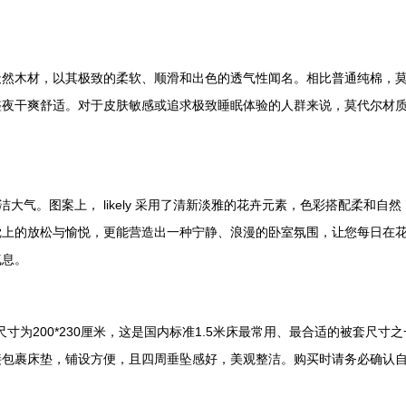
天然木材，以其极致的柔软、顺滑和出色的透气性闻名。相比普通纯棉，
整夜干爽舒适。对于皮肤敏感或追求极致睡眠体验的人群来说，莫代尔材
洁大气。图案上， likely 采用了清新淡雅的花卉元素，色彩搭配柔和
上的放松与愉悦，更能营造出一种宁静、浪漫的卧室氛围，让您每日在花
气息。
尺寸为200*230厘米，这是国内标准1.5米床最常用、最合适的被套尺
接包裹床垫，铺设方便，且四周垂坠感好，美观整洁。购买时请务必确认