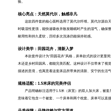
验。
核心亮点：天然莫代尔，触感非凡
这款四件套的核心面料选用了莫代尔纤维。莫代尔源自
时吸湿性更强，能快速吸收并散发睡眠时产生的湿气，确保
耐用性和持久柔软，历经多次洗涤仍能保持初感。
设计美学：田园花卉，清新入梦
本款套件设计为“田园花卉”风格，床单款式的设计更显简
木还是乡村田园风，都能完美匹配。这种设计不仅带来了视觉
描述的意境，也寓意着这套床品所带来的清新、安宁的生活
规格适配：1.5米床的完美伴侣
产品明确标注适用于1.5米（床宽）的双人加大床，被套
意味着它包含一个被套、一个床单和两个枕套。床单可以直
品质保障：品牌信赖与官方渠道