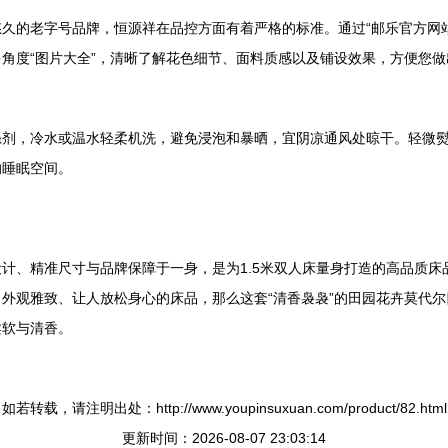
久的老字号品牌，恒源祥在品控方面有着严格的标准。通过“邮乐官方网
角度“图片大全”，清晰了解花色细节、面料质感以及铺设效果，方便您做
涤剂，冷水或温水轻柔机洗，避免浸泡和暴晒，宜阴凉通风处晾干。轻微
的睡眠空间。
计、精准尺寸与品牌保障于一身，是为1.5米双人床量身打造的高品质
外观雅致、让人放松身心的床品，那么这套“清香袅袅”的田园花卉莫代
柔软与清香。
如若转载，请注明出处：http://www.youpinsuxuan.com/product/82.html
更新时间：2026-08-07 23:03:14