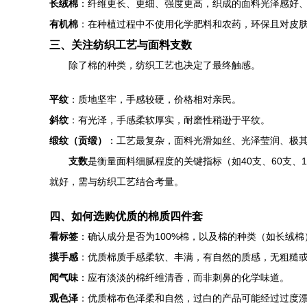
长绒棉
：纤维更长、更细、强度更高，织成的面料光泽感好
有机棉
：在种植过程中不使用化学肥料和农药，环保且对皮
三、关注纺织工艺与面料支数
除了棉的种类，纺织工艺也决定了最终触感。
平纹
：质地坚牢，手感较硬，价格相对亲民。
斜纹
：有光泽，手感柔软厚实，耐磨性稍逊于平纹。
缎纹（贡缎）
：工艺最复杂，面料光滑如丝、光泽莹润、极
支数
是衡量面料细腻程度的关键指标（如40支、60支
就好，需与纺织工艺结合考量。
四、如何选购优质的棉质四件套
看标签
：确认成分是否为100%棉，以及棉的种类（如长绒棉
摸手感
：优质棉质手感柔软、丰满，有自然的质感，无粗糙
闻气味
：应有淡淡的棉纤维清香，而非刺鼻的化学味道。
观色泽
：优质棉布色泽柔和自然，过白的产品可能经过过度