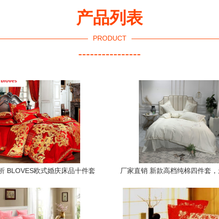
产品列表
PRODUCT
----------------
析 BLOVES欧式婚庆床品十件套
厂家直销 新款高档纯棉四件套
尊贵贡缎提花与家居品质之选
质感助您打造高端寝居生活