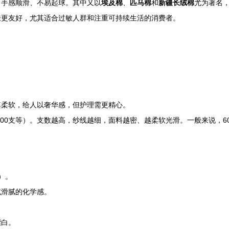
、手感顺滑、不易起球。其中又以
埃及棉
、
匹马棉
和
新疆长绒棉
尤为著名
肤更友好，尤其适合过敏人群和注重可持续生活的消费者。
其柔软，给人以奢华感，但护理需更精心。
、100支等）。支数越高，纱线越细，面料越密、越柔软光滑。一般来说，
）。
或滑腻的化学感。
漂白。