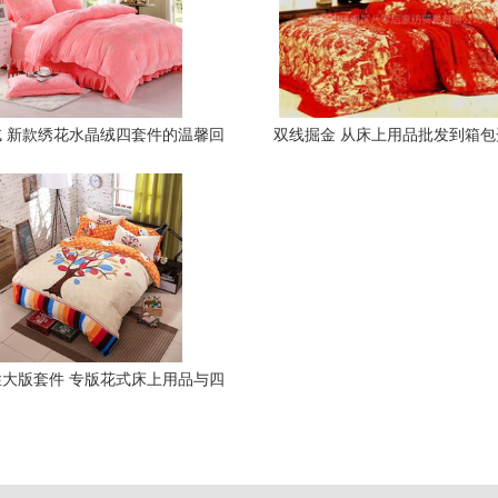
 新款绣花水晶绒四套件的温馨回
双线掘金 从床上用品批发到箱
忆
营策略
大版套件 专版花式床上用品与四
个把套的厂价优势