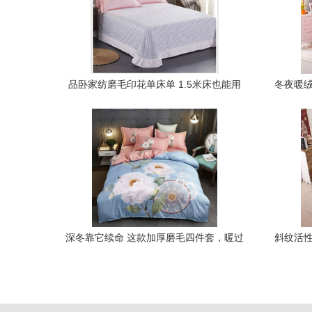
品卧家纺磨毛印花单床单 1.5米床也能用
冬夜暖绒
的宽松舒适体验
深冬靠它续命 这款加厚磨毛四件套，暖过
斜纹活性
老棉袄，软得像云朵