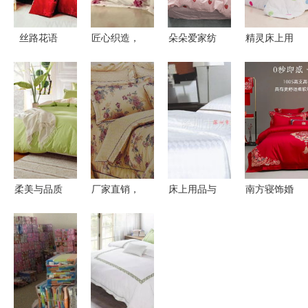
丝路花语
匠心织造，
朵朵爱家纺
精灵床上用
从床品到箱
舒享每一夜
你的家居舒
品深度评测
包的极致生
——长期供
适之选，提
300-500元
活美学
应高品质纯
升卧室幸福
价位值不值
棉四件套床
感——探蘑
得买？返利
品
菇街优店床
网比价攻略
品
柔美与品质
厂家直销，
床上用品与
南方寝饰婚
的碰撞 心
床品超值
箱包 生活
庆床品 让
座家纺全棉
99元让你睡
美学的双重
爱情在东方
双拼四件套
个漂亮觉！
奏
仪式感中苏
测评
醒