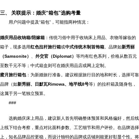
三、 关联提示：婚庆“箱包”选购考量
用户问题中提及“箱包”，可能指两种情况：
婚庆用品收纳箱/陪嫁箱
：传统习俗中用于收纳床上用品、衣物等嫁妆的
箱子，现多选用
红色拉杆旅行箱
或
中式传统木制首饰箱
。品牌如
新秀丽
（Samsonite）
、
外交官（Diplomat）
等均有红色系列，价格从数百元
至数千元不等；中式箱盒则可在婚庆用品店或网上定制。
蜜月旅行箱包
：为新婚旅行准备。建议根据旅行目的地和时长，选择可靠
品牌（如
新秀丽、日默瓦Rimowa、地平线8号
等）的拉杆箱及随身包，
这属于另一笔独立预算。
###
选购婚庆床上用品，建议新人首先明确整体预算和风格偏好，然后线
上线下结合考察，重点对比面料参数、工艺细节和用户评价。在品牌选择
上，知名品牌品控更稳，而设计独特的品牌或店铺则能更好彰显个性。将