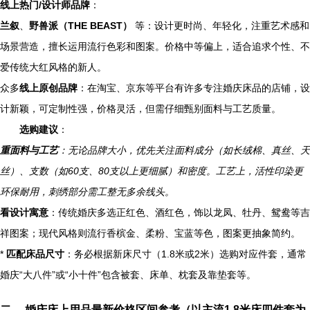
线上热门/设计师品牌
：
兰叙
、
野兽派（THE BEAST）
等：设计更时尚、年轻化，注重艺术感和
场景营造，擅长运用流行色彩和图案。价格中等偏上，适合追求个性、不
爱传统大红风格的新人。
众多
线上原创品牌
：在淘宝、京东等平台有许多专注婚庆床品的店铺，设
计新颖，可定制性强，价格灵活，但需仔细甄别面料与工艺质量。
选购建议
：
重面料与工艺
：无论品牌大小，优先关注面料成分（如长绒棉、真丝、天
丝）、支数（如60支、80支以上更细腻）和密度。工艺上，活性印染更
环保耐用，刺绣部分需工整无多余线头。
看设计寓意
：传统婚庆多选正红色、酒红色，饰以龙凤、牡丹、鸳鸯等吉
祥图案；现代风格则流行香槟金、柔粉、宝蓝等色，图案更抽象简约。
*
匹配床品尺寸
：务必根据新床尺寸（1.8米或2米）选购对应件套，通常
婚庆“大八件”或“小十件”包含被套、床单、枕套及靠垫套等。
二、 婚庆床上用品最新价格区间参考（以主流1.8米床四件套为