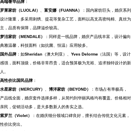
高端奢华品牌
：
罗莱家纺（LUOLAI）
、
富安娜（FUANNA）
：国内家纺巨头，婚庆系列
设计隆重，多采用刺绣、提花等复杂工艺，面料以高支高密纯棉、真丝为
主，品质有保障，品牌溢价较高。
梦洁家纺（MENDALE）
：同样是一线品牌，婚庆产品线丰富，设计偏向
典雅温馨，科技面料（如抗菌、恒温）应用较多。
国外品牌
：如
Sheridan
（澳大利亚）、
Yves Delorme
（法国）等，设计
感强，面料顶级，价格非常昂贵，适合预算极为充裕、追求独特设计的新
人。
高性价比国民品牌
：
水星家纺（MERCURY）
、
博洋家纺（BEYOND）
：市场占有率极高，
产品线全面，婚庆套件选择多样，从简约到华丽风格均有覆盖。价格相对
亲民，促销活动多，是大多数新人的务实之选。
紫罗兰（Violet）
：在婚庆细分领域口碑良好，擅长结合传统文化元素，
性价比突出。