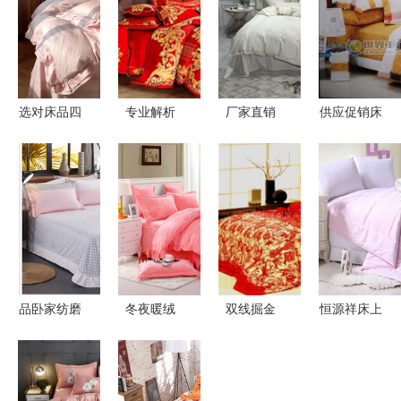
选对床品四
专业解析
厂家直销
供应促销床
件套，提升
BLOVES欧
新款高档纯
上用品面料
睡眠质量不
式婚庆床品
棉四件套，
价格与箱包
是梦
十件套——
亲肤刺绣质
创意结合
尊贵贡缎提
感助您打造
世界工厂网
花与家居品
高端寝居生
产品信息解
质之选
活体验
析
品卧家纺磨
冬夜暖绒
双线掘金
恒源祥床上
毛印花单床
新款绣花水
从床上用品
用品价格查
单 1.5米床
晶绒四套件
批发到箱包
询与品质评
也能用的宽
的温馨回忆
开店的经营
价 160元以