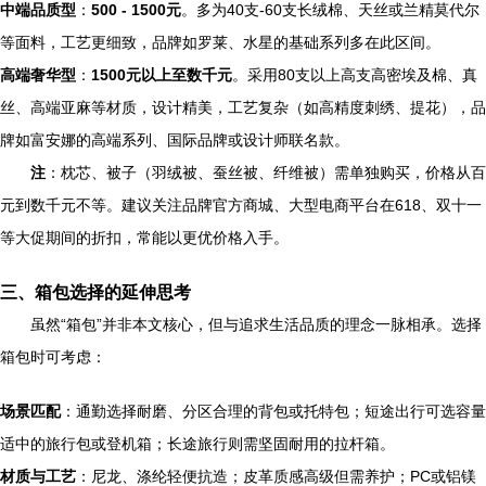
中端品质型
：
500 - 1500元
。多为40支-60支长绒棉、天丝或兰精莫代尔
等面料，工艺更细致，品牌如罗莱、水星的基础系列多在此区间。
高端奢华型
：
1500元以上至数千元
。采用80支以上高支高密埃及棉、真
丝、高端亚麻等材质，设计精美，工艺复杂（如高精度刺绣、提花），品
牌如富安娜的高端系列、国际品牌或设计师联名款。
注
：枕芯、被子（羽绒被、蚕丝被、纤维被）需单独购买，价格从百
元到数千元不等。建议关注品牌官方商城、大型电商平台在618、双十一
等大促期间的折扣，常能以更优价格入手。
三、箱包选择的延伸思考
虽然“箱包”并非本文核心，但与追求生活品质的理念一脉相承。选择
箱包时可考虑：
场景匹配
：通勤选择耐磨、分区合理的背包或托特包；短途出行可选容量
适中的旅行包或登机箱；长途旅行则需坚固耐用的拉杆箱。
材质与工艺
：尼龙、涤纶轻便抗造；皮革质感高级但需养护；PC或铝镁