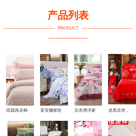
产品列表
PRODUCT
----------------
田园风全棉
富安娜家纺
京东博洋家
龙凤呈祥，
四件套 打
纯棉四件
纺品牌秒杀
佳偶天成
造舒适温馨
套，打造夏
盛典 品质
——品鉴棒