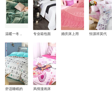
的居家睡眠
日田园舒睡
家居，限时
佳家纺婚庆
体验
体验
钜惠
十件套
温暖一冬，
专业箱包面
婚庆床上用
恒源祥莫代
柔绒相伴
料供应专家
品选购指南
尔四件套
——解读冬
——广州市
热门品牌解
打造田园清
季保暖床品
白云区江高
析与最新价
香梦乡的床
的“绒”世界
强盛棉业加
格趋势
品之选
工厂
舒适睡眠的
风情漫画床
守护者 全
上用品 艺
面了解床上
术与舒适的
用品四件套
完美融合