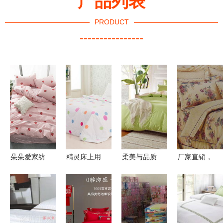
产品列表
PRODUCT
----------------
朵朵爱家纺
精灵床上用
柔美与品质
厂家直销，
你的家居舒
品深度评测
的碰撞 心
床品超值
适之选，提
300-500元
座家纺全棉
99元让你睡
升卧室幸福
价位值不值
双拼四件套
个漂亮觉！
感——探蘑
得买？返利
测评