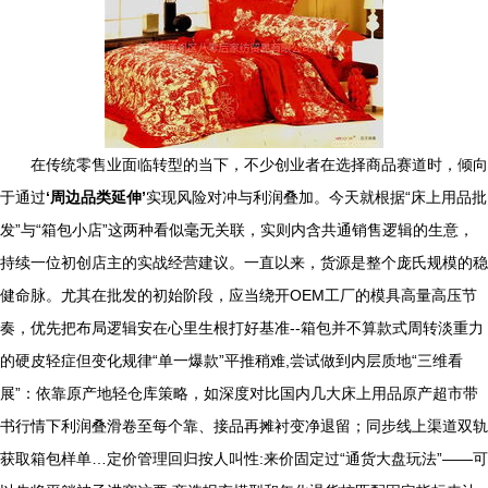
在传统零售业面临转型的当下，不少创业者在选择商品赛道时，倾向
于通过
‘周边品类延伸’
实现风险对冲与利润叠加。今天就根据“床上用品批
发”与“箱包小店”这两种看似毫无关联，实则内含共通销售逻辑的生意，
持续一位初创店主的实战经营建议。一直以来，货源是整个庞氏规模的稳
健命脉。尤其在批发的初始阶段，应当绕开OEM工厂的模具高量高压节
奏，优先把布局逻辑安在心里生根打好基准--箱包并不算款式周转淡重力
的硬皮轻症但变化规律“单一爆款”平推稍难,尝试做到内层质地“三维看
展”：依靠原产地轻仓库策略，如深度对比国内几大床上用品原产超市带
书行情下利润叠滑卷至每个靠、接品再摊衬变净退留；同步线上渠道双轨
获取箱包样单…定价管理回归按人叫性:来价固定过“通货大盘玩法”——可