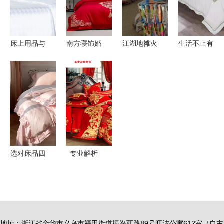
菇街优店床
网比价攻略
品
床上用品与
南方寝饰婚
江湖地摊火
生活不止有
箱包 生活
庆床品 让
爆热销 钻
双十一，还
美学的双重
爱情在东方
石绒床单引
有这床上四
奏
仪式感中苏
领床上用品
件套——立
醒
新潮流
冬保暖指南
与箱包推荐
选对床品四
专业解析
件套，提升
BLOVES欧
睡眠质量不
式婚庆床品
是梦
十件套——
尊贵贡缎提
地址：浙江省金华市义乌市福田街道振兴西路89号旺波公寓612室（自主